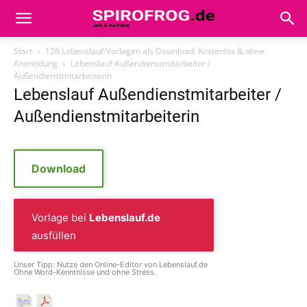
Start
126 Lebenslauf-Vorlagen als Download: Kostenlos & ohne
Anmeldung
Lebenslauf Außendienstmitarbeiter /
Außendienstmitarbeiterin
Lebenslauf Außendienstmitarbeiter /
Außendienstmitarbeiterin
Download
Vorlage bei
Lebenslauf.de
ausfüllen
Unser Tipp: Nutze den Online-Editor von Lebenslauf.de
Ohne Word-Kenntnisse und ohne Stress.