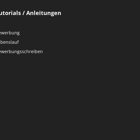
utorials / Anleitungen
ewerbung
ebenslauf
ewerbungsschreiben