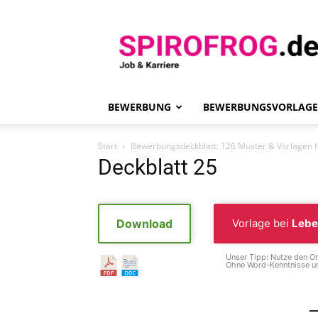
Spirofrog
BEWERBUNG
BEWERBUNGSVORLAG
Start
Bewerbungsdeckblatt: 126 Muster & Vorlagen f
Deckblatt 25
Download
Vorlage bei
Lebe
Unser Tipp: Nutze den On
Ohne Word-Kenntnisse un