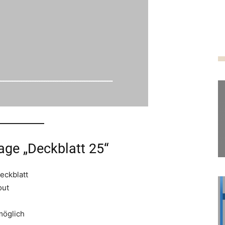
lage „Deckblatt 25“
eckblatt
out
möglich