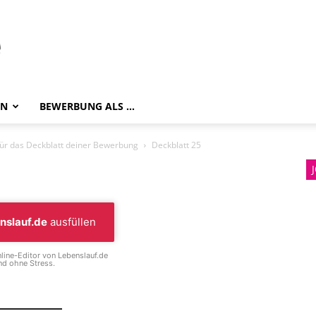
EN
BEWERBUNG ALS …
ür das Deckblatt deiner Bewerbung
Deckblatt 25
nslauf.de
ausfüllen
line-Editor von Lebenslauf.de
d ohne Stress.