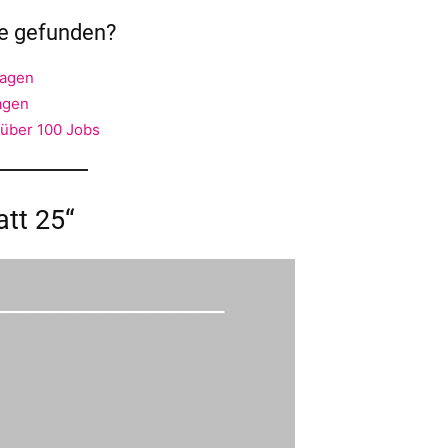
ge gefunden?
lagen
agen
 über 100 Jobs
att 25“