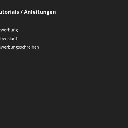
utorials / Anleitungen
ewerbung
ebenslauf
ewerbungsschreiben