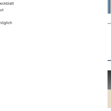
eckblatt
ut
möglich