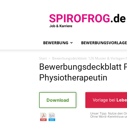
Spirofrog
BEWERBUNG
BEWERBUNGSVORLAG
Start
Bewerbungsdeckblatt: 126 Muster & Vorlagen f
Bewerbungsdeckblatt P
Physiotherapeutin
Download
Vorlage bei
Lebe
Unser Tipp: Nutze den On
Ohne Word-Kenntnisse un