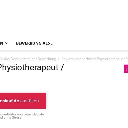
EN
BEWERBUNG ALS …
ür das Deckblatt deiner Bewerbung
Bewerbungsdeckblatt Physiotherapeut / P
hysiotherapeut /
nslauf.de
ausfüllen
line-Editor von Lebenslauf.de
d ohne Stress.