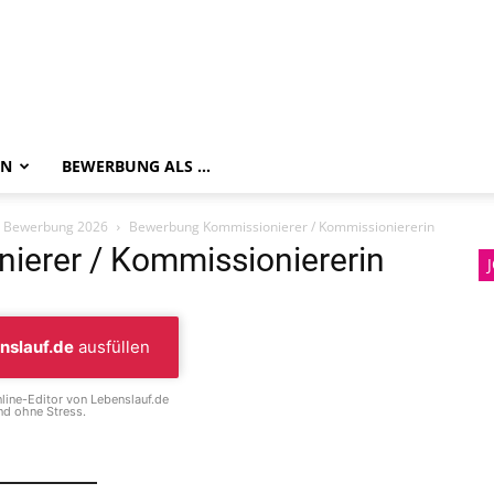
EN
BEWERBUNG ALS …
e Bewerbung 2026
Bewerbung Kommissionierer / Kommissioniererin
erer / Kommissioniererin
nslauf.de
ausfüllen
line-Editor von Lebenslauf.de
d ohne Stress.