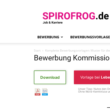
Spirofrog
BEWERBUNG
BEWERBUNGSVORLAG
Start
Komplette Bewerbungsvorlagen: Muster für di
Bewerbung Kommissioni
Download
Vorlage bei
Lebe
Unser Tipp: Nutze den On
Ohne Word-Kenntnisse un