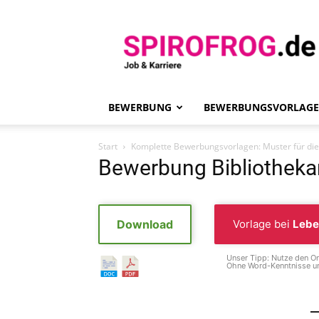
Spirofrog
BEWERBUNG
BEWERBUNGSVORLAG
Start
Komplette Bewerbungsvorlagen: Muster für di
Bewerbung Bibliothekar 
Download
Vorlage bei
Lebe
Unser Tipp: Nutze den On
Ohne Word-Kenntnisse un