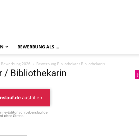
EN
BEWERBUNG ALS …
e Bewerbung 2026
Bewerbung Bibliothekar / Bibliothekarin
/ Bibliothekarin
nslauf.de
ausfüllen
line-Editor von Lebenslauf.de
d ohne Stress.