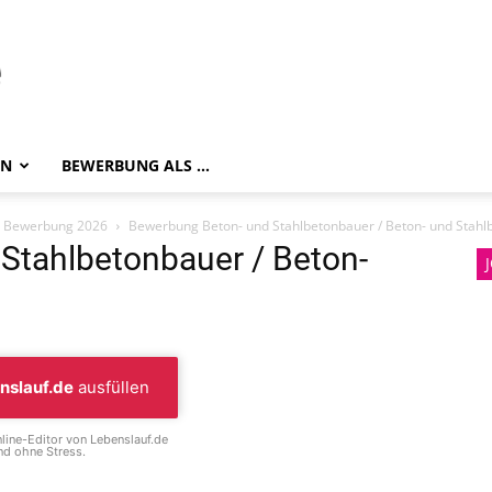
EN
BEWERBUNG ALS …
e Bewerbung 2026
Bewerbung Beton- und Stahlbetonbauer / Beton- und Stahl
Stahlbetonbauer / Beton-
nslauf.de
ausfüllen
line-Editor von Lebenslauf.de
d ohne Stress.