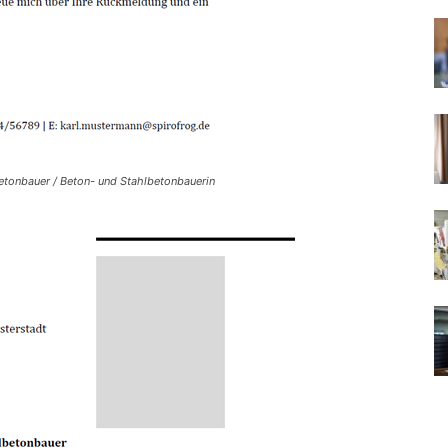
etonbauer / Beton- und Stahlbetonbauerin