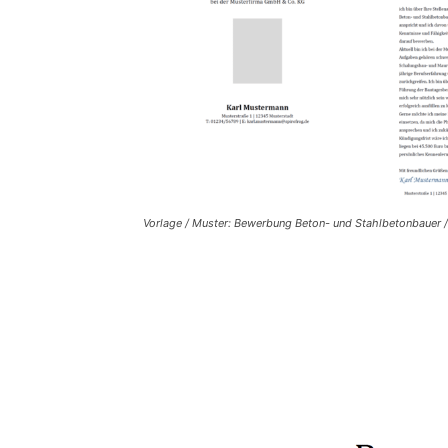
Vorlage / Muster: Bewerbung Beton- und Stahlbetonbauer 