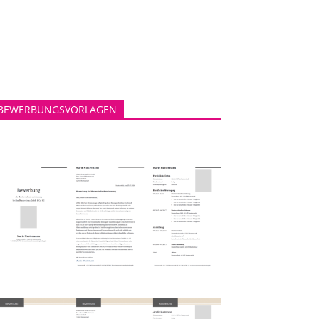
BEWERBUNGSVORLAGEN