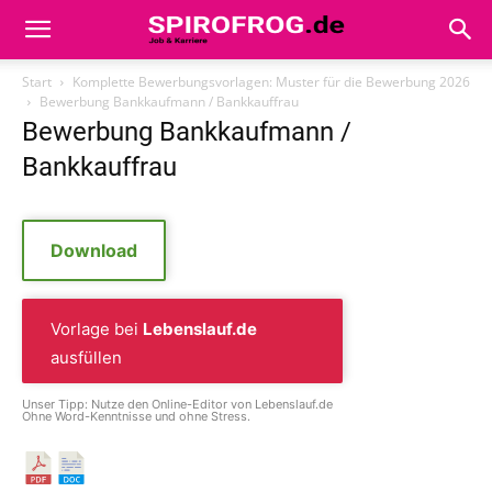
Start
Komplette Bewerbungsvorlagen: Muster für die Bewerbung 2026
Bewerbung Bankkaufmann / Bankkauffrau
Bewerbung Bankkaufmann /
Bankkauffrau
Download
Vorlage bei
Lebenslauf.de
ausfüllen
Unser Tipp: Nutze den Online-Editor von Lebenslauf.de
Ohne Word-Kenntnisse und ohne Stress.