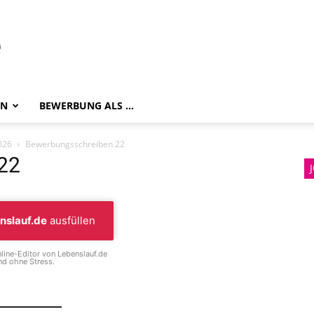
EN
BEWERBUNG ALS …
026
Bewerbungsschreiben 22
22
nslauf.de
ausfüllen
line-Editor von Lebenslauf.de
d ohne Stress.