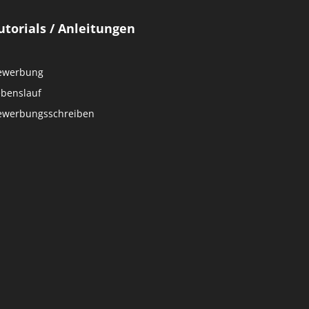
utorials / Anleitungen
ewerbung
ebenslauf
ewerbungsschreiben