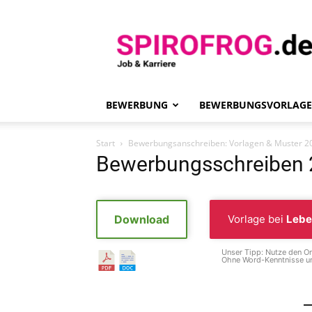
Spirofrog
BEWERBUNG
BEWERBUNGSVORLAG
Start
Bewerbungsanschreiben: Vorlagen & Muster 2
Bewerbungsschreiben 
Download
Vorlage bei
Lebe
Unser Tipp: Nutze den On
Ohne Word-Kenntnisse un