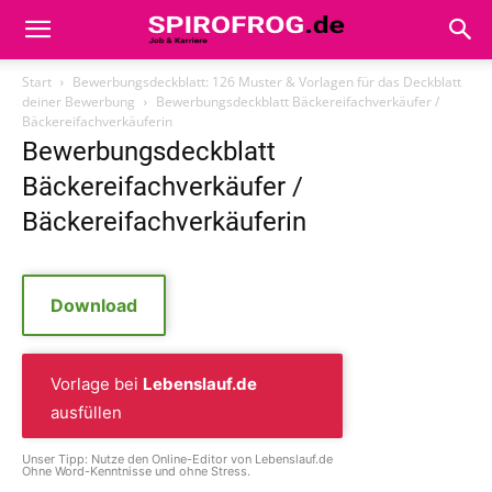
Start
Bewerbungsdeckblatt: 126 Muster & Vorlagen für das Deckblatt
deiner Bewerbung
Bewerbungsdeckblatt Bäckereifachverkäufer /
Bäckereifachverkäuferin
Bewerbungsdeckblatt
Bäckereifachverkäufer /
Bäckereifachverkäuferin
Download
Vorlage bei
Lebenslauf.de
ausfüllen
Unser Tipp: Nutze den Online-Editor von Lebenslauf.de
Ohne Word-Kenntnisse und ohne Stress.